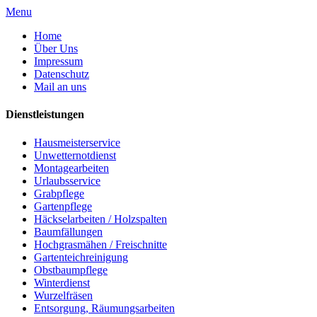
Menu
Home
Über Uns
Impressum
Datenschutz
Mail an uns
Dienstleistungen
Hausmeisterservice
Unwetternotdienst
Montagearbeiten
Urlaubsservice
Grabpflege
Gartenpflege
Häckselarbeiten / Holzspalten
Baumfällungen
Hochgrasmähen / Freischnitte
Gartenteichreinigung
Obstbaumpflege
Winterdienst
Wurzelfräsen
Entsorgung, Räumungsarbeiten